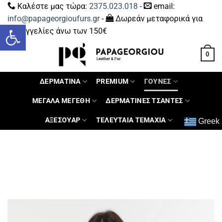
Καλέστε μας τώρα:
2375.023.018
-
email:
info@papageorgioufurs.gr
-
Δωρεάν μεταφορικά για
Ανοίξτε τη γραμμή εργαλείων
παραγγελίες άνω των 150€
0
ΔΕΡΜΑΤΙΝΑ
PREMIUM
ΓΟΥΝΕΣ
ΜΕΓΑΛΑ ΜΕΓΕΘΗ
ΔΕΡΜΑΤΙΝΕΣ ΤΣΑΝΤΕΣ
ΑΞΕΣΟΥΑΡ
ΤΕΛΕΥΤΑΙΑ ΤΕΜΑΧΙΑ
Greek