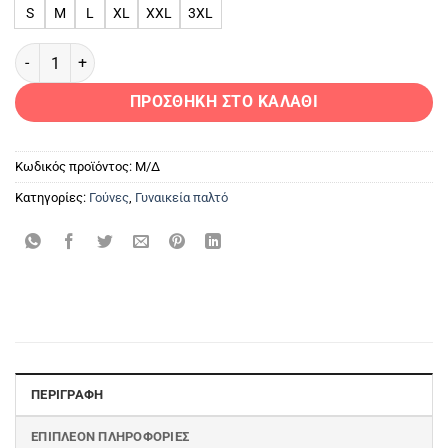
S
M
L
XL
XXL
3XL
Ζακέτα Αλεπού PG Grey ποσότητα
ΠΡΟΣΘΉΚΗ ΣΤΟ ΚΑΛΆΘΙ
Κωδικός προϊόντος:
Μ/Δ
Κατηγορίες:
Γούνες
,
Γυναικεία παλτό
ΠΕΡΙΓΡΑΦΉ
ΕΠΙΠΛΈΟΝ ΠΛΗΡΟΦΟΡΊΕΣ