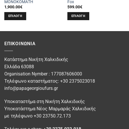
ΜΟΝΟΚΟΜΑΤΗ
Fox
1,900.00
€
599.00
€
ΕΠΙΛΟΓΉ
ΕΠΙΛΟΓΉ
Αυτό
Αυτό
το
το
προϊόν
προϊόν
έχει
έχει
ΕΠΙΚΟΙΝΩΝΊΑ
πολλαπλές
πολλαπλές
παραλλαγές.
παραλλαγές.
Οι
Οι
Κατάστημα Νικήτη Χαλκιδικής
επιλογές
επιλογές
Ελλάδα 63088
μπορούν
μπορούν
Organisation Nymber : 177087606000
να
να
Τηλέφωνο καταστήματος: +30 2375023018
επιλεγούν
επιλεγούν
info@papageorgioufurs.gr
στη
στη
σελίδα
σελίδα
Υποκαταστήμα στη Νικήτη Χαλκιδικής
του
του
προϊόντος
προϊόντος
Υποκατάστημα Νέος Μαρμαράς Χαλκιδικής
με τηλέφωνο +30 23750.72.173