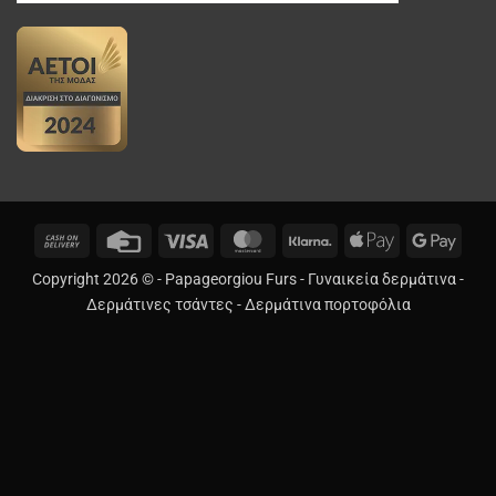
Cash
Credit
Visa
MasterCard
Klarna
Apple
Googl
On
Card
Pay
Pay
Copyright 2026 © -
Papageorgiou Furs
-
Γυναικεία δερμάτινα
-
Delivery
Δερμάτινες τσάντες
-
Δερμάτινα πορτοφόλια