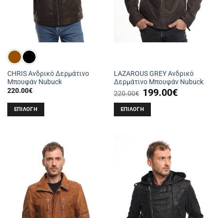
σελίδα
σελίδα
του
του
προϊόντος
προϊόντος
CHRIS Ανδρικό Δερμάτινο
LAZAROUS GREY Ανδρικό
Μπουφάν Nubuck
Δερμάτινο Μπουφάν Nubuck
Original
Η
220.00
€
199.00
€
220.00
€
price
τρέχουσα
was:
τιμή
220.00€.
είναι:
ΕΠΙΛΟΓΉ
ΕΠΙΛΟΓΉ
199.00€.
Αυτό
Αυτό
το
το
προϊόν
προϊόν
έχει
έχει
πολλαπλές
πολλαπλές
παραλλαγές.
παραλλαγές.
Οι
Οι
επιλογές
επιλογές
μπορούν
μπορούν
να
να