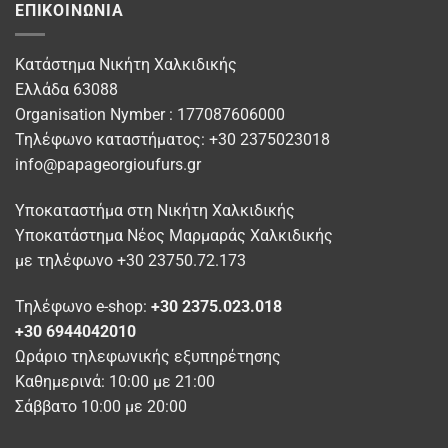
ΕΠΙΚΟΙΝΩΝΊΑ
παραλλαγές.
παραλλαγές.
Οι
Οι
επιλογές
επιλογές
Κατάστημα Νικήτη Χαλκιδικής
μπορούν
μπορούν
Ελλάδα 63088
να
να
Organisation Nymber : 177087606000
επιλεγούν
επιλεγούν
στη
στη
Τηλέφωνο καταστήματος: +30 2375023018
σελίδα
σελίδα
info@papageorgioufurs.gr
του
του
προϊόντος
προϊόντος
Υποκαταστήμα στη Νικήτη Χαλκιδικής
Υποκατάστημα Νέος Μαρμαράς Χαλκιδικής
με τηλέφωνο +30 23750.72.173
Τηλέφωνο e-shop:
+30 2375.023.018
+30 6944042010
Ωράριο τηλεφωνικής εξυπηρέτησης
Καθημερινά: 10:00 με 21:00
Σάββατο 10:00 με 20:00