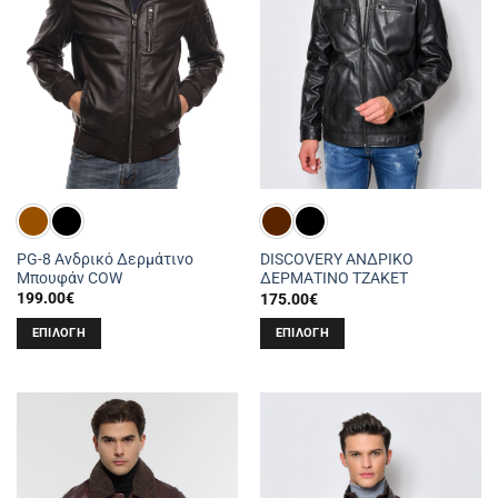
μπορούν
μπορούν
να
να
επιλεγούν
επιλεγούν
στη
στη
σελίδα
σελίδα
του
του
προϊόντος
προϊόντος
PG-8 Ανδρικό Δερμάτινο
DISCOVERY ΑΝΔΡΙΚΟ
Μπουφάν COW
ΔΕΡΜΑΤΙΝΟ ΤΖΑΚΕΤ
199.00
€
175.00
€
ΕΠΙΛΟΓΉ
ΕΠΙΛΟΓΉ
Αυτό
Αυτό
το
το
προϊόν
προϊόν
έχει
έχει
πολλαπλές
πολλαπλές
παραλλαγές.
παραλλαγές.