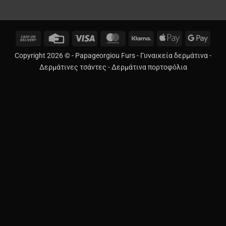
Cash
Credit
Visa
MasterCard
Klarna
Apple
Googl
On
Card
Pay
Pay
Copyright 2026 © -
Papageorgiou Furs
-
Γυναικεία δερμάτινα
-
Delivery
Δερμάτινες τσάντες
-
Δερμάτινα πορτοφόλια