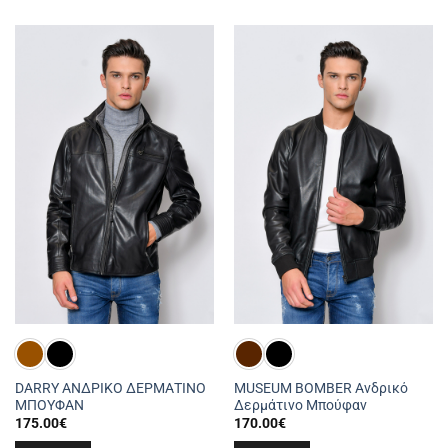
το
το
προϊόν
προϊόν
έχει
έχει
πολλαπλές
πολλαπλές
παραλλαγές.
παραλλαγές.
Οι
Οι
επιλογές
επιλογές
μπορούν
μπορούν
να
να
επιλεγούν
επιλεγούν
στη
στη
σελίδα
σελίδα
του
του
προϊόντος
προϊόντος
DARRY ΑΝΔΡΙΚΟ ΔΕΡΜΑΤΙΝΟ
MUSEUM BOMBER Ανδρικό
ΜΠΟΥΦΑΝ
Δερμάτινο Μπούφαν
175.00
€
170.00
€