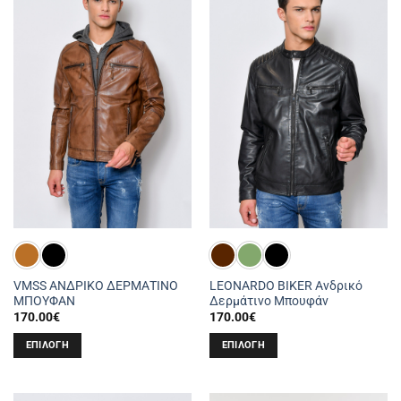
πολλαπλές
πολλαπλές
παραλλαγές.
παραλλαγές.
Οι
Οι
επιλογές
επιλογές
μπορούν
μπορούν
να
να
επιλεγούν
επιλεγούν
στη
στη
σελίδα
σελίδα
του
του
προϊόντος
προϊόντος
VMSS ΑΝΔΡΙΚΟ ΔΕΡΜΑΤΙΝΟ
LEONARDO BIKER Ανδρικό
ΜΠΟΥΦΑΝ
Δερμάτινο Μπουφάν
170.00
€
170.00
€
ΕΠΙΛΟΓΉ
ΕΠΙΛΟΓΉ
Αυτό
Αυτό
το
το