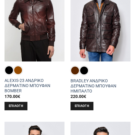
Οι
Οι
επιλογές
επιλογές
μπορούν
μπορούν
να
να
επιλεγούν
επιλεγούν
στη
στη
σελίδα
σελίδα
του
του
προϊόντος
προϊόντος
ALEXIS-23 ΑΝΔΡΙΚΟ
BRADLEY ΑΝΔΡΙΚΟ
ΔΕΡΜΑΤΙΝΟ ΜΠΟΥΦΑΝ
ΔΕΡΜΑΤΙΝΟ ΜΠΟΥΦΑΝ
BOMBER
ΗΜΙΠΑΛΤΟ
170.00
€
220.00
€
ΕΠΙΛΟΓΉ
ΕΠΙΛΟΓΉ
Αυτό
Αυτό
το
το
προϊόν
προϊόν
έχει
έχει