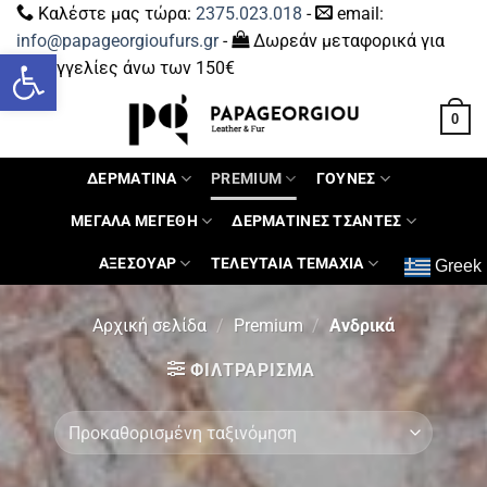
Καλέστε μας τώρα:
2375.023.018
-
email:
info@papageorgioufurs.gr
-
Δωρεάν μεταφορικά για
Ανοίξτε τη γραμμή εργαλείων
παραγγελίες άνω των 150€
0
ΔΕΡΜΑΤΙΝΑ
PREMIUM
ΓΟΥΝΕΣ
ΜΕΓΑΛΑ ΜΕΓΕΘΗ
ΔΕΡΜΑΤΙΝΕΣ ΤΣΑΝΤΕΣ
ΑΞΕΣΟΥΑΡ
ΤΕΛΕΥΤΑΙΑ ΤΕΜΑΧΙΑ
Greek
Αρχική σελίδα
/
Premium
/
Ανδρικά
ΦΙΛΤΡΆΡΙΣΜΑ