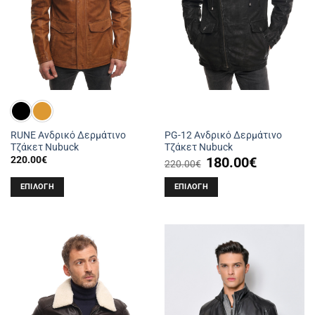
επιλεγούν
επιλεγούν
στη
στη
σελίδα
σελίδα
του
του
προϊόντος
προϊόντος
RUNE Ανδρικό Δερμάτινο
PG-12 Ανδρικό Δερμάτινο
Τζάκετ Nubuck
Τζάκετ Nubuck
Original
Η
220.00
€
180.00
€
220.00
€
price
τρέχουσα
was:
τιμή
220.00€.
είναι:
ΕΠΙΛΟΓΉ
ΕΠΙΛΟΓΉ
180.00€.
Αυτό
Αυτό
το
το
προϊόν
προϊόν
έχει
έχει
πολλαπλές
πολλαπλές
παραλλαγές.
παραλλαγές.
Οι
Οι
επιλογές
επιλογές