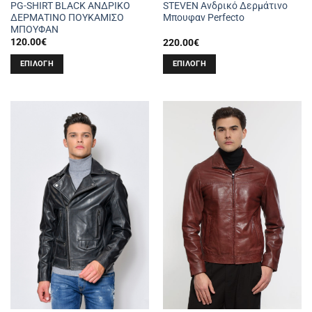
PG-SHIRT BLACK ΑΝΔΡΙΚΟ
STEVEN Ανδρικό Δερμάτινο
ΔΕΡΜΑΤΙΝΟ ΠΟΥΚΑΜΙΣΟ
Μπουφαν Perfecto
ΜΠΟΥΦΑΝ
120.00
€
220.00
€
ΕΠΙΛΟΓΉ
ΕΠΙΛΟΓΉ
Αυτό
Αυτό
το
το
προϊόν
προϊόν
έχει
έχει
πολλαπλές
πολλαπλές
παραλλαγές.
παραλλαγές.
Οι
Οι
επιλογές
επιλογές
μπορούν
μπορούν
να
να
επιλεγούν
επιλεγούν
στη
στη
σελίδα
σελίδα
του
του
προϊόντος
προϊόντος