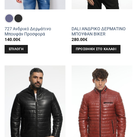
DALI ΑΝΔΡΙΚΟ ΔΕΡΜΑΤΙΝΟ
727 Ανδρικό Δερμάτινο
ΜΠΟΥΦΑΝ BIKER
Μπουφάν Προσφορά
280.00
€
140.00
€
ΠΡΟΣΘΉΚΗ ΣΤΟ ΚΑΛΆΘΙ
ΕΠΙΛΟΓΉ
Αυτό
το
προϊόν
έχει
πολλαπλές
παραλλαγές.
Οι
επιλογές
μπορούν
να
επιλεγούν
στη
σελίδα