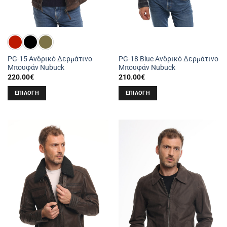
προϊόντος
προϊόντος
PG-15 Ανδρικό Δερμάτινο
PG-18 Blue Ανδρικό Δερμάτινο
Μπουφάν Nubuck
Μπουφάν Nubuck
220.00
€
210.00
€
ΕΠΙΛΟΓΉ
ΕΠΙΛΟΓΉ
Αυτό
Αυτό
το
το
προϊόν
προϊόν
έχει
έχει
πολλαπλές
πολλαπλές
παραλλαγές.
παραλλαγές.
Οι
Οι
επιλογές
επιλογές
μπορούν
μπορούν
να
να
επιλεγούν
επιλεγούν
στη
στη