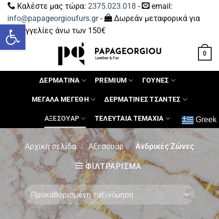
Καλέστε μας τώρα:
2375.023.018
-
email:
info@papageorgioufurs.gr
-
Δωρεάν μεταφορικά για
Ανοίξτε τη γραμμή εργαλείων
παραγγελίες άνω των 150€
0
ΔΕΡΜΑΤΙΝΑ
PREMIUM
ΓΟΥΝΕΣ
ΜΕΓΑΛΑ ΜΕΓΕΘΗ
ΔΕΡΜΑΤΙΝΕΣ ΤΣΑΝΤΕΣ
ΑΞΕΣΟΥΑΡ
ΤΕΛΕΥΤΑΙΑ ΤΕΜΑΧΙΑ
Greek
Αρχική σελίδα
/
Αξεσουάρ
/
Ανδρικές Ζώνες
ΦΙΛΤΡΆΡΙΣΜΑ