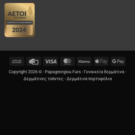
Cash
Credit
Visa
MasterCard
Klarna
Apple
Googl
On
Card
Pay
Pay
Copyright 2026 © -
Papageorgiou Furs
-
Γυναικεία δερμάτινα
-
Delivery
Δερμάτινες τσάντες
-
Δερμάτινα πορτοφόλια