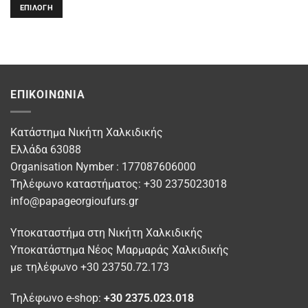
ΕΠΙΛΟΓΉ
Αυτό
το
προϊόν
έχει
πολλαπλές
ΕΠΙΚΟΙΝΩΝΊΑ
παραλλαγές.
Οι
επιλογές
Κατάστημα Νικήτη Χαλκιδικής
μπορούν
Ελλάδα 63088
να
Organisation Nymber : 177087606000
επιλεγούν
στη
Τηλέφωνο καταστήματος: +30 2375023018
σελίδα
info@papageorgioufurs.gr
του
προϊόντος
Υποκαταστήμα στη Νικήτη Χαλκιδικής
Υποκατάστημα Νέος Μαρμαράς Χαλκιδικής
με τηλέφωνο +30 23750.72.173
Τηλέφωνο e-shop:
+30 2375.023.018