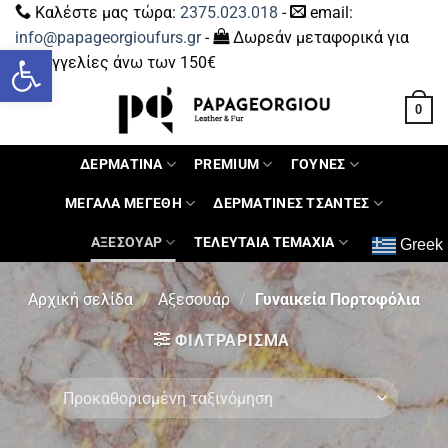
Καλέστε μας τώρα:
2375.023.018
-
email:
info@papageorgioufurs.gr
-
Δωρεάν μεταφορικά για
Ανοίξτε τη γραμμή εργαλείων
παραγγελίες άνω των 150€
0
ΔΕΡΜΑΤΙΝΑ
PREMIUM
ΓΟΥΝΕΣ
ΜΕΓΑΛΑ ΜΕΓΕΘΗ
ΔΕΡΜΑΤΙΝΕΣ ΤΣΑΝΤΕΣ
ΑΞΕΣΟΥΑΡ
ΤΕΛΕΥΤΑΙΑ ΤΕΜΑΧΙΑ
Greek
Αρχική σελίδα
/
Αξεσουάρ
/
Γυναικεία Πορτοφόλια
ΦΙΛΤΡΆΡΙΣΜΑ