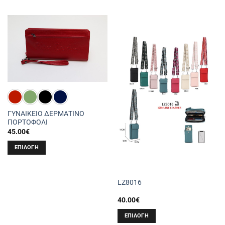
ΓΥΝΑΙΚΕΙΟ ΔΕΡΜΑΤΙΝΟ
ΠΟΡΤΟΦΟΛΙ
45.00
€
ΕΠΙΛΟΓΉ
Αυτό
το
προϊόν
LZ8016
έχει
40.00
€
πολλαπλές
παραλλαγές.
ΕΠΙΛΟΓΉ
Οι