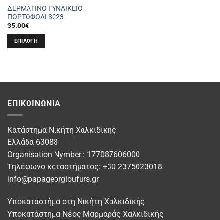
ΔΕΡΜΑΤΙΝΟ ΓΥΝΑΙΚΕΙΟ
ΠΟΡΤΟΦΟΛΙ 3023
35.00
€
ΕΠΙΛΟΓΉ
Αυτό
το
προϊόν
έχει
πολλαπλές
ΕΠΙΚΟΙΝΩΝΊΑ
παραλλαγές.
Οι
επιλογές
Κατάστημα Νικήτη Χαλκιδικής
μπορούν
Ελλάδα 63088
να
Organisation Nymber : 177087606000
επιλεγούν
στη
Τηλέφωνο καταστήματος: +30 2375023018
σελίδα
info@papageorgioufurs.gr
του
προϊόντος
Υποκαταστήμα στη Νικήτη Χαλκιδικής
Υποκατάστημα Νέος Μαρμαράς Χαλκιδικής