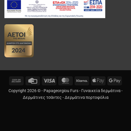
Cash
Credit
Visa
MasterCard
Klarna
Apple
Googl
On
Card
Pay
Pay
Copyright 2026 © -
Papageorgiou Furs
-
Γυναικεία δερμάτινα
-
Delivery
Δερμάτινες τσάντες
-
Δερμάτινα πορτοφόλια