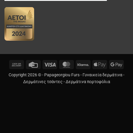
Cash
Credit
Visa
MasterCard
Klarna
Apple
Googl
On
Card
Pay
Pay
Copyright 2026 © -
Papageorgiou Furs
-
Γυναικεία δερμάτινα
-
Delivery
Δερμάτινες τσάντες
-
Δερμάτινα πορτοφόλια