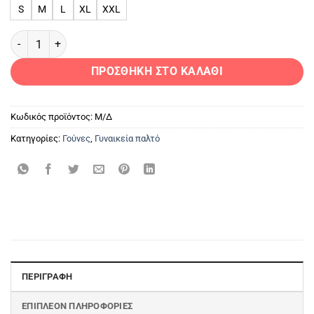
S
M
L
XL
XXL
Ζακέτα Αλεπού PG Picasso ποσότητα
ΠΡΟΣΘΉΚΗ ΣΤΟ ΚΑΛΆΘΙ
Κωδικός προϊόντος:
Μ/Δ
Κατηγορίες:
Γούνες
,
Γυναικεία παλτό
ΠΕΡΙΓΡΑΦΉ
ΕΠΙΠΛΈΟΝ ΠΛΗΡΟΦΟΡΊΕΣ