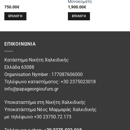
Μονοκόματη
750.00
€
1,900.00
€
ΕΠΙΛΟΓΉ
ΕΠΙΛΟΓΉ
Αυτό
Αυτό
το
το
προϊόν
προϊόν
έχει
έχει
ΕΠΙΚΟΙΝΩΝΊΑ
πολλαπλές
πολλαπλές
παραλλαγές.
παραλλαγές.
Οι
Οι
Κατάστημα Νικήτη Χαλκιδικής
επιλογές
επιλογές
Ελλάδα 63088
μπορούν
μπορούν
Organisation Nymber : 177087606000
να
να
Τηλέφωνο καταστήματος: +30 2375023018
επιλεγούν
επιλεγούν
info@papageorgioufurs.gr
στη
στη
σελίδα
σελίδα
Υποκαταστήμα στη Νικήτη Χαλκιδικής
του
του
προϊόντος
προϊόντος
Υποκατάστημα Νέος Μαρμαράς Χαλκιδικής
με τηλέφωνο +30 23750.72.173