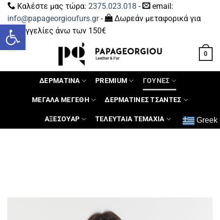
Καλέστε μας τώρα:
2375.023.018
-
email:
info@papageorgioufurs.gr
-
Δωρεάν μεταφορικά για
Ανοίξτε τη γραμμή εργαλείων
παραγγελίες άνω των 150€
0
ΔΕΡΜΑΤΙΝΑ
PREMIUM
ΓΟΥΝΕΣ
ΜΕΓΑΛΑ ΜΕΓΕΘΗ
ΔΕΡΜΑΤΙΝΕΣ ΤΣΑΝΤΕΣ
ΑΞΕΣΟΥΑΡ
ΤΕΛΕΥΤΑΙΑ ΤΕΜΑΧΙΑ
Greek