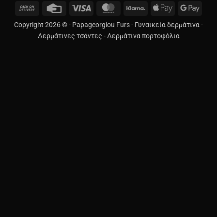
Cash
Credit
Visa
MasterCard
Klarna
Apple
Googl
On
Card
Pay
Pay
Copyright 2026 © -
Papageorgiou Furs
-
Γυναικεία δερμάτινα
-
Delivery
Δερμάτινες τσάντες
-
Δερμάτινα πορτοφόλια