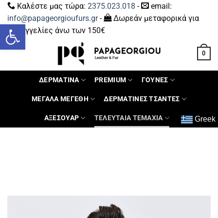
Καλέστε μας τώρα:
2375.023.018
-
email:
info@papageorgioufurs.gr
-
Δωρεάν μεταφορικά για
Ανοίξτε τη γραμμή εργαλείων
παραγγελίες άνω των 150€
0
ΔΕΡΜΑΤΙΝΑ
PREMIUM
ΓΟΥΝΕΣ
ΜΕΓΑΛΑ ΜΕΓΕΘΗ
ΔΕΡΜΑΤΙΝΕΣ ΤΣΑΝΤΕΣ
ΑΞΕΣΟΥΑΡ
ΤΕΛΕΥΤΑΙΑ ΤΕΜΑΧΙΑ
Greek