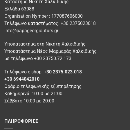
Οι
Οι
Κατάστημα Νικήτη Χαλκιδικής
επιλογές
επιλογές
Ελλάδα 63088
μπορούν
μπορούν
Organisation Nymber : 177087606000
να
να
Τηλέφωνο καταστήματος: +30 2375023018
επιλεγούν
επιλεγούν
info@papageorgioufurs.gr
στη
στη
σελίδα
σελίδα
Υποκαταστήμα στη Νικήτη Χαλκιδικής
του
του
προϊόντος
προϊόντος
Υποκατάστημα Νέος Μαρμαράς Χαλκιδικής
με τηλέφωνο +30 23750.72.173
Τηλέφωνο e-shop:
+30 2375.023.018
+30 6944042010
Ωράριο τηλεφωνικής εξυπηρέτησης
Καθημερινά: 10:00 με 21:00
Σάββατο 10:00 με 20:00
ΠΛΗΡΟΦΟΡΊΕΣ