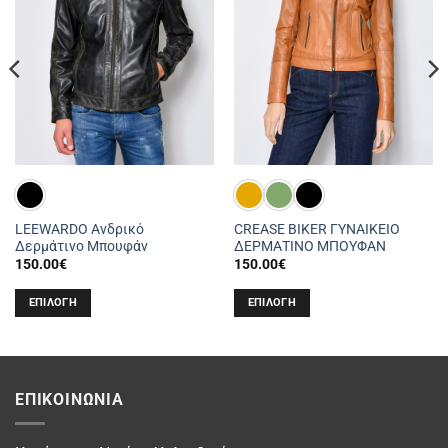
LEEWARDO Ανδρικό
CREASE BIKER ΓΥΝΑΙΚΕΙΟ
Δερμάτινο Μπουφάν
ΔΕΡΜΑΤΙΝΟ ΜΠΟΥΦΑΝ
150.00
€
150.00
€
ΕΠΙΛΟΓΉ
ΕΠΙΛΟΓΉ
Αυτό
Αυτό
το
το
προϊόν
προϊόν
έχει
έχει
ΕΠΙΚΟΙΝΩΝΊΑ
πολλαπλές
πολλαπλές
παραλλαγές.
παραλλαγές.