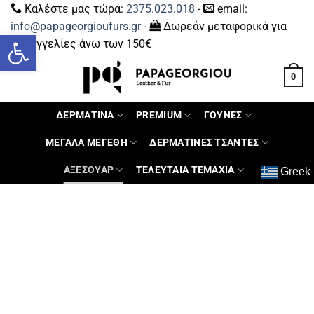
Καλέστε μας τώρα:
2375.023.018
-
email:
info@papageorgioufurs.gr
-
Δωρεάν μεταφορικά για
Ανοίξτε τη γραμμή εργαλείων
παραγγελίες άνω των 150€
0
ΔΕΡΜΑΤΙΝΑ
PREMIUM
ΓΟΥΝΕΣ
ΜΕΓΑΛΑ ΜΕΓΕΘΗ
ΔΕΡΜΑΤΙΝΕΣ ΤΣΑΝΤΕΣ
ΑΞΕΣΟΥΑΡ
ΤΕΛΕΥΤΑΙΑ ΤΕΜΑΧΙΑ
Greek