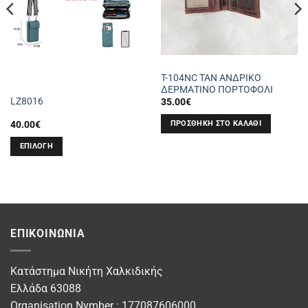
T-104NC TAN ΑΝΔΡΙΚΟ
ΔΕΡΜΑΤΙΝΟ ΠΟΡΤΟΦΟΛΙ
LZ8016
35.00
€
ΠΡΟΣΘΉΚΗ ΣΤΟ ΚΑΛΆΘΙ
40.00
€
ΕΠΙΛΟΓΉ
Αυτό
το
προϊόν
έχει
πολλαπλές
ΕΠΙΚΟΙΝΩΝΊΑ
παραλλαγές.
Οι
επιλογές
Κατάστημα Νικήτη Χαλκιδικής
μπορούν
Ελλάδα 63088
να
Organisation Nymber : 177087606000
επιλεγούν