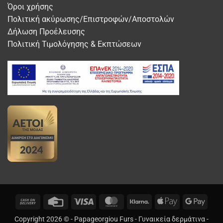
Όροι χρήσης
Πολιτική ακύρωσης/Επιστροφών/Αποστολών
Δήλωση Προέλευσης
Πολιτική Τιμολόγησης & Εκπτώσεων
Cash
Credit
Visa
MasterCard
Klarna
Apple
Googl
On
Card
Pay
Pay
Copyright 2026 © -
Papageorgiou Furs
-
Γυναικεία δερμάτινα
-