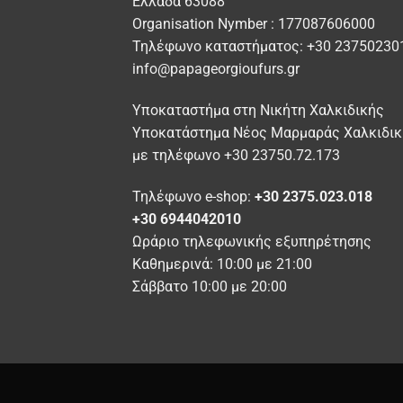
Ελλάδα 63088
επιλογές
επιλ
Organisation Nymber : 177087606000
μπορούν
μπορ
Τηλέφωνο καταστήματος: +30 23750230
να
να
info@papageorgioufurs.gr
επιλεγούν
επιλ
στη
στη
Υποκαταστήμα στη Νικήτη Χαλκιδικής
σελίδα
σελί
Υποκατάστημα Νέος Μαρμαράς Χαλκιδικ
του
του
προϊόντος
προϊ
με τηλέφωνο +30 23750.72.173
Τηλέφωνο e-shop:
+30 2375.023.018
+30 6944042010
Ωράριο τηλεφωνικής εξυπηρέτησης
Καθημερινά: 10:00 με 21:00
Σάββατο 10:00 με 20:00