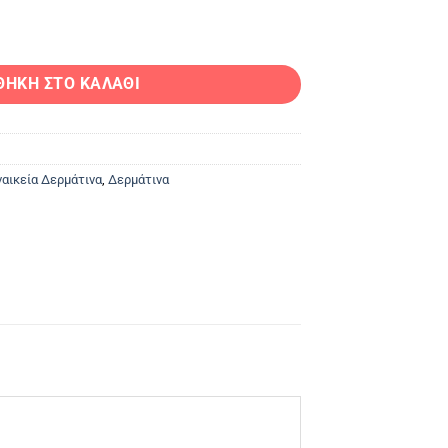
TO LECOS ποσότητα
ΘΉΚΗ ΣΤΟ ΚΑΛΆΘΙ
ναικεία Δερμάτινα
,
Δερμάτινα