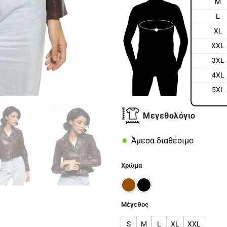
M
L
XL
XXL
3XL
4XL
5XL
Μεγεθολόγιο
Άμεσα διαθέσιμο
Χρώμα
Μέγεθος
S
M
L
XL
XXL