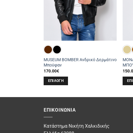
άτινο Ανδρικό
MUSEUM BOMBER Ανδρικό Δερμάτινο
MONA
Μπούφαν
ΜΠΟ
170.00
€
150.
ΕΠΙΛΟΓΉ
ΕΠ
Αυτό
Αυτό
το
το
προϊόν
προϊ
έχει
έχει
ΕΠΙΚΟΙΝΩΝΊΑ
πολλαπλές
πολλ
παραλλαγές.
παρα
Κατάστημα Νικήτη Χαλκιδικής
Οι
Οι