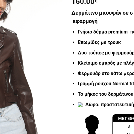
160.00
€
Δερμάτινο μπουφάν σε στ
εφαρμογή
Γνήσιο δέρμα premium πο
Επωμίδες με τρουκ
Δυο τσέπες με φερμουά
Κλείσιμο εμπρός με πλά
Φερμουάρ στο κάτω μέρο
Γραμμή ρούχου Normal fit
Το μήκος του δερμάτινου
Δώρο: προστατευτική 
ΜΈΓΕΘ
S