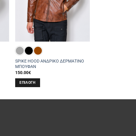
SPIKE HOOD ΑΝΔΡΙΚΟ ΔΕΡΜΑΤΙΝΟ
ΜΠΟΥΦΑΝ
150.00
€
ΕΠΙΛΟΓΉ
Αυτό
το
προϊόν
έχει
πολλαπλές
παραλλαγές.
Οι