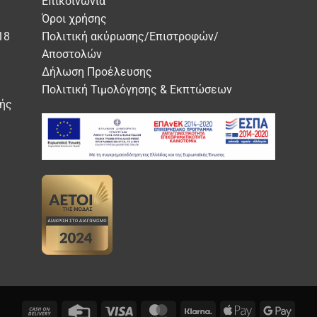
Επικοινωνία
ογές
επιλογές
Όροι χρήσης
ούν
μπορούν
18
Πολιτική ακύρωσης/Επιστροφών/
να
Αποστολών
εγούν
επιλεγούν
Δήλωση Προέλευσης
στη
δα
σελίδα
Πολιτική Τιμολόγησης & Εκπτώσεων
ής
του
όντος
προϊόντος
Cash
Credit
Visa
MasterCard
Klarna
Apple
Googl