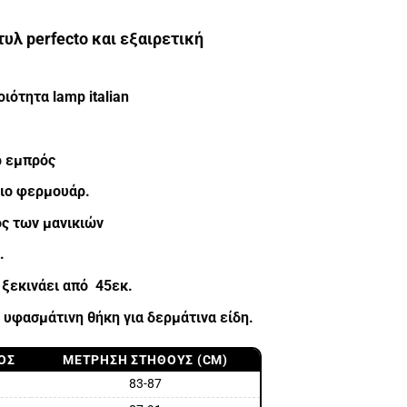
υλ perfecto και εξαιρετική
ιότητα lamp italian
ρ εμπρός
γιο φερμουάρ.
ς των μανικιών
.
 ξεκινάει από 45εκ.
υφασμάτινη θήκη για δερμάτινα είδη.
ΟΣ
ΜΈΤΡΗΣΗ ΣΤΉΘΟΥΣ (CM)
83-87