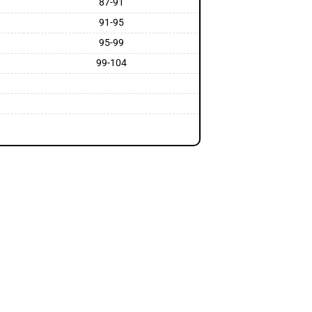
87-91
91-95
95-99
99-104