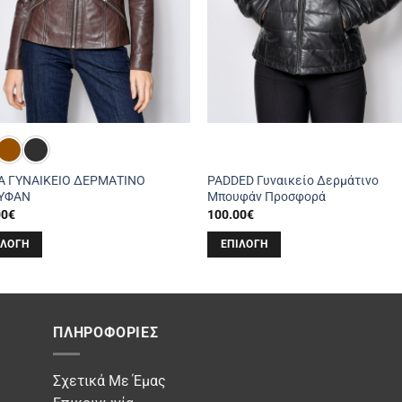
 ΓΥΝΑΙΚΕΙΟ ΔΕΡΜΑΤΙΝΟ
PADDED Γυναικείο Δερμάτινο
ΥΦΑΝ
Μπουφάν Προσφορά
00
€
100.00
€
ΙΛΟΓΉ
ΕΠΙΛΟΓΉ
Αυτό
το
όν
προϊόν
έχει
ΠΛΗΡΟΦΟΡΊΕΣ
απλές
πολλαπλές
λλαγές.
παραλλαγές.
Σχετικά Με Έμας
Οι