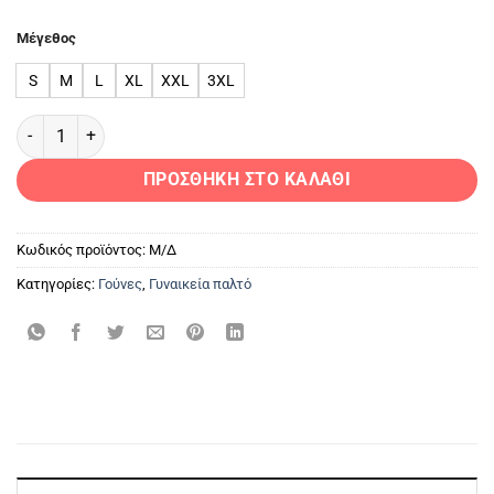
Μέγεθος
S
M
L
XL
XXL
3XL
Ζακέτα Αλεπού PG Silver 2 ποσότητα
ΠΡΟΣΘΉΚΗ ΣΤΟ ΚΑΛΆΘΙ
Κωδικός προϊόντος:
Μ/Δ
Κατηγορίες:
Γούνες
,
Γυναικεία παλτό