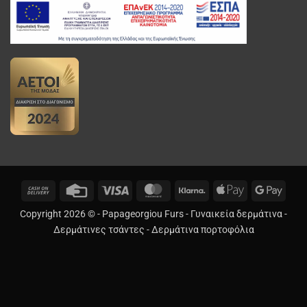
Cash
Credit
Visa
MasterCard
Klarna
Apple
Googl
On
Card
Pay
Pay
Copyright 2026 © -
Papageorgiou Furs
-
Γυναικεία δερμάτινα
-
Delivery
Δερμάτινες τσάντες
-
Δερμάτινα πορτοφόλια