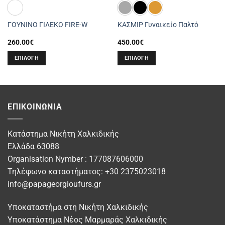
ΓΟΥΝΙΝΟ ΓΙΛΕΚΟ FIRE-W
ΚΑΣΜΙΡ Γυναικείο Παλτό
260.00
€
450.00
€
ΕΠΙΛΟΓΉ
ΕΠΙΛΟΓΉ
Αυτό
Αυτό
το
το
προϊόν
προϊόν
έχει
έχει
ΕΠΙΚΟΙΝΩΝΊΑ
πολλαπλές
πολλαπλές
παραλλαγές.
παραλλαγές.
Οι
Οι
Κατάστημα Νικήτη Χαλκιδικής
επιλογές
επιλογές
Ελλάδα 63088
μπορούν
μπορούν
Organisation Nymber : 177087606000
να
να
Τηλέφωνο καταστήματος: +30 2375023018
επιλεγούν
επιλεγούν
info@papageorgioufurs.gr
στη
στη
σελίδα
σελίδα
Υποκαταστήμα στη Νικήτη Χαλκιδικής
του
του
προϊόντος
προϊόντος
Υποκατάστημα Νέος Μαρμαράς Χαλκιδικής