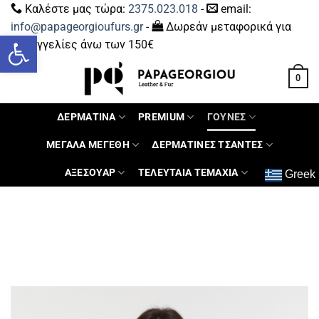
Καλέστε μας τώρα:
2375.023.018
-
email:
info@papageorgioufurs.gr
-
Δωρεάν μεταφορικά για
Ανοίξτε τη γραμμή εργαλείων
παραγγελίες άνω των 150€
0
ΔΕΡΜΑΤΙΝΑ
PREMIUM
ΓΟΥΝΕΣ
ΜΕΓΑΛΑ ΜΕΓΕΘΗ
ΔΕΡΜΑΤΙΝΕΣ ΤΣΑΝΤΕΣ
ΑΞΕΣΟΥΑΡ
ΤΕΛΕΥΤΑΙΑ ΤΕΜΑΧΙΑ
Greek