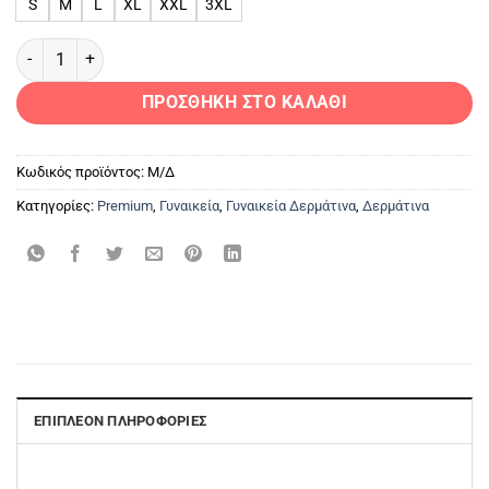
S
M
L
XL
XXL
3XL
CORELLA 2 Δερμάτινο Γυναικείο Σακάκι ποσότητα
ΠΡΟΣΘΉΚΗ ΣΤΟ ΚΑΛΆΘΙ
Κωδικός προϊόντος:
Μ/Δ
Κατηγορίες:
Premium
,
Γυναικεία
,
Γυναικεία Δερμάτινα
,
Δερμάτινα
ΕΠΙΠΛΈΟΝ ΠΛΗΡΟΦΟΡΊΕΣ