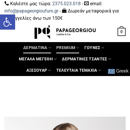
Καλέστε μας τώρα:
2375.023.018
-
email:
info@papageorgioufurs.gr
-
Δωρεάν μεταφορικά για
Ανοίξτε τη γραμμή εργαλείων
παραγγελίες άνω των 150€
0
ΔΕΡΜΑΤΙΝΑ
PREMIUM
ΓΟΥΝΕΣ
ΜΕΓΑΛΑ ΜΕΓΕΘΗ
ΔΕΡΜΑΤΙΝΕΣ ΤΣΑΝΤΕΣ
ΑΞΕΣΟΥΑΡ
ΤΕΛΕΥΤΑΙΑ ΤΕΜΑΧΙΑ
Greek