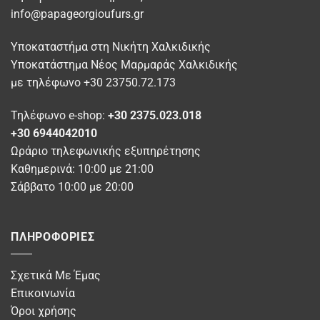
επιλεγούν
επιλεγούν
info@papageorgioufurs.gr
στη
στη
σελίδα
σελίδα
Υποκαταστήμα στη Νικήτη Χαλκιδικής
του
του
προϊόντος
προϊόντος
Υποκατάστημα Νέος Μαρμαράς Χαλκιδικής
με τηλέφωνο +30 23750.72.173
Τηλέφωνο e-shop:
+30 2375.023.018
+30 6944042010
Ωράριο τηλεφωνικής εξυπηρέτησης
Καθημερινά: 10:00 με 21:00
Σάββατο 10:00 με 20:00
ΠΛΗΡΟΦΟΡΊΕΣ
Σχετικά Με Έμας
Επικοινωνία
Όροι χρήσης