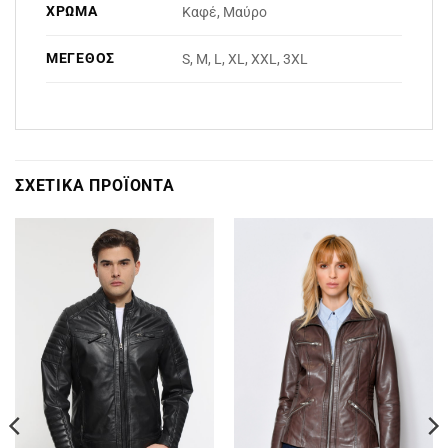
ΧΡΏΜΑ
Καφέ, Μαύρο
ΜΈΓΕΘΟΣ
S, M, L, XL, XXL, 3XL
ΣΧΕΤΙΚΆ ΠΡΟΪΌΝΤΑ