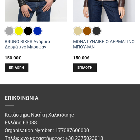
BRUNO BIKER Ανδρικό
MONA ΓΥΝΑΙΚΕΙΟ ΔΕΡΜΑΤΙΝΟ
Δερμάτινο Μπουφάν
ΜΠΟΥΦΑΝ
150.00
€
150.00
€
ΕΠΙΛΟΓΉ
ΕΠΙΛΟΓΉ
Αυτό
Αυτό
το
το
προϊόν
προϊόν
έχει
έχει
ΕΠΙΚΟΙΝΩΝΊΑ
πολλαπλές
πολλαπλές
παραλλαγές.
παραλλαγές.
Οι
Οι
Κατάστημα Νικήτη Χαλκιδικής
επιλογές
επιλογές
Ελλάδα 63088
μπορούν
μπορούν
Organisation Nymber : 177087606000
να
να
Τηλέφωνο καταστήματος: +30 2375023018