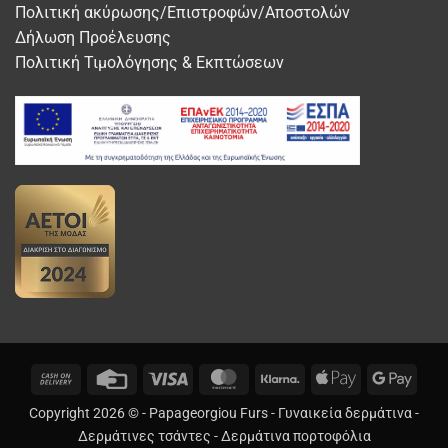
Πολιτική ακύρωσης/Επιστροφών/Αποστολών
Δήλωση Προέλευσης
Πολιτική Τιμολόγησης & Εκπτώσεων
Cash
Credit
Visa
MasterCard
Klarna
Apple
Googl
On
Card
Pay
Pay
Copyright 2026 © -
Papageorgiou Furs
-
Γυναικεία δερμάτινα
-
Delivery
Δερμάτινες τσάντες
-
Δερμάτινα πορτοφόλια