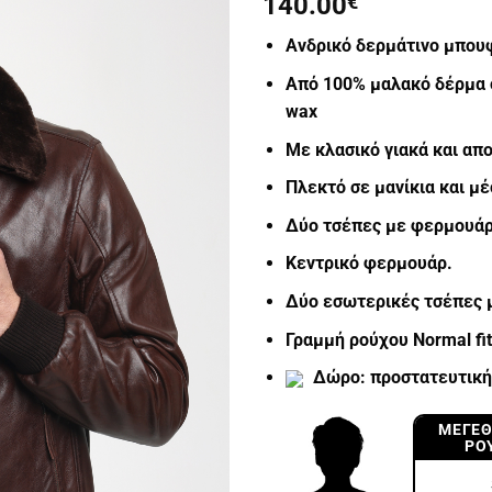
140.00
€
Ανδρικό δερμάτινο μπου
Από 100% μαλακό δέρμα 
wax
Με κλασικό γιακά και απ
Π
λεκτό σε μανίκια και μ
Δύο τσέπες με
φερμουάρ
Κεντρικό φερμουάρ.
Δύο
εσωτερικές τσέπες 
Γραμμή ρούχου Normal fit
Δώρο: προστατευτική 
ΜΈΓΕΘ
ΡΟ