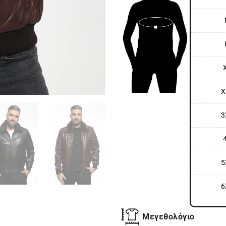
X
3
5
6
Μεγεθολόγιο