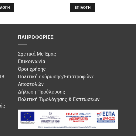
ΙΛΟΓΉ
ΕΠΙΛΟΓΉ
Αυτό
το
όν
προϊόν
έχει
ΠΛΗΡΟΦΟΡΊΕΣ
απλές
πολλαπλές
λλαγές.
παραλλαγές.
Σχετικά Με Έμας
Οι
Επικοινωνία
ογές
επιλογές
Όροι χρήσης
ούν
μπορούν
18
Πολιτική ακύρωσης/Επιστροφών/
να
Αποστολών
εγούν
επιλεγούν
Δήλωση Προέλευσης
στη
δα
σελίδα
Πολιτική Τιμολόγησης & Εκπτώσεων
ής
του
όντος
προϊόντος