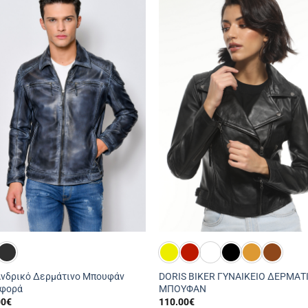
Ανδρικό Δερμάτινο Μπουφάν
DORIS BIKER ΓΥΝΑΙΚΕΙΟ ΔΕΡΜΑΤ
φορά
ΜΠΟΥΦΑΝ
00
€
110.00
€