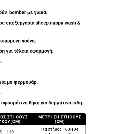
φάν bomber με γιακά.
σε επεξεργασία sheep nappa wash &
οσπώμενη γούνα.
έση για τέλεια εφαρμογή.
.
μία με φερμουάρ.
.
υφασμάτινη θήκη για δερμάτινα είδη.
ΟΣ ΣΤΗΘΟΥΣ
ΜΈΤΡΗΣΗ ΣΤΉΘΟΥΣ
ΥΧΟΥ(CM)
(CM)
Για στήθος 100-104
S – 110