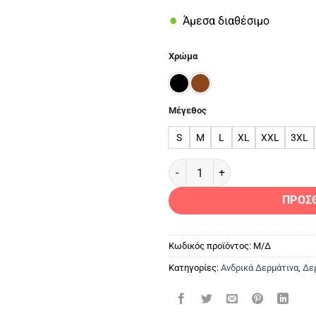
Άμεσα διαθέσιμο
Χρώμα
Μέγεθος
S
M
L
XL
XXL
3XL
M-ALEX PG ΑΝΔΡΙΚΟ ΔΕΡΜΑΤΙ
ΠΡΟΣ
Κωδικός προϊόντος:
Μ/Δ
Κατηγορίες:
Ανδρικά Δερμάτινα
,
Δε