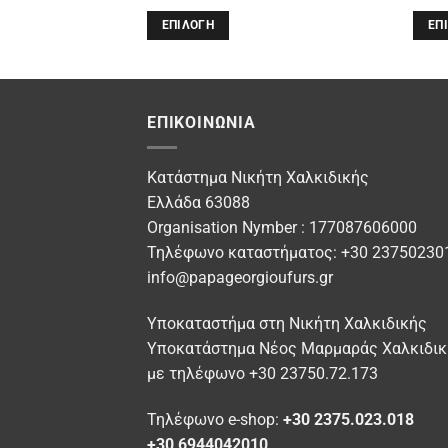
ΕΠΙΛΟΓΉ
ΕΠ
Αυτό
Αυτό
το
το
προϊόν
προϊ
έχει
έχει
ΕΠΙΚΟΙΝΩΝΊΑ
πολλαπλές
πολλ
παραλλαγές.
παρα
Κατάστημα Νικήτη Χαλκιδικής
Οι
Οι
Ελλάδα 63088
επιλογές
επιλ
Organisation Nymber : 177087606000
μπορούν
μπορ
Τηλέφωνο καταστήματος: +30 23750230
να
να
info@papageorgioufurs.gr
επιλεγούν
επιλ
στη
στη
Υποκαταστήμα στη Νικήτη Χαλκιδικής
σελίδα
σελί
Υποκατάστημα Νέος Μαρμαράς Χαλκιδικ
του
του
προϊόντος
προϊ
με τηλέφωνο +30 23750.72.173
Τηλέφωνο e-shop:
+30 2375.023.018
+30 6944042010