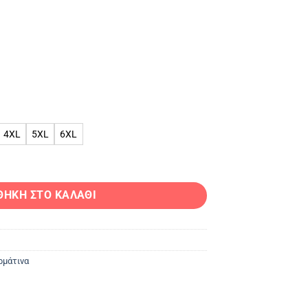
4XL
5XL
6XL
ΝΟ ΜΠΟΥΦΑΝ ποσότητα
ΘΉΚΗ ΣΤΟ ΚΑΛΆΘΙ
ρμάτινα