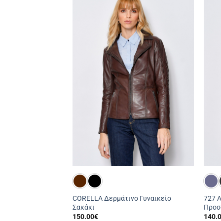
άτινο Ανδρικό
CORELLA Δερμάτινο Γυναικείο
727 
Σακάκι
Προσ
150.00
€
140.