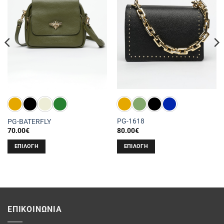
PG-1618
PG-BATERFLY
80.00
€
70.00
€
ΕΠΙΛΟΓΉ
ΕΠΙΛΟΓΉ
Αυτό
Αυτό
το
το
προϊόν
προϊόν
έχει
έχει
πολλαπλές
πολλαπλές
ΕΠΙΚΟΙΝΩΝΊΑ
παραλλαγές.
παραλλαγές.
Οι
Οι