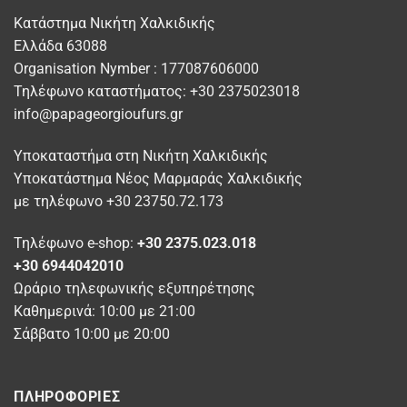
επιλογές
επιλογές
Κατάστημα Νικήτη Χαλκιδικής
μπορούν
μπορούν
Ελλάδα 63088
να
να
Organisation Nymber : 177087606000
επιλεγούν
επιλεγούν
στη
στη
Τηλέφωνο καταστήματος: +30 2375023018
σελίδα
σελίδα
info@papageorgioufurs.gr
του
του
προϊόντος
προϊόντος
Υποκαταστήμα στη Νικήτη Χαλκιδικής
Υποκατάστημα Νέος Μαρμαράς Χαλκιδικής
με τηλέφωνο +30 23750.72.173
Τηλέφωνο e-shop:
+30 2375.023.018
+30 6944042010
Ωράριο τηλεφωνικής εξυπηρέτησης
Καθημερινά: 10:00 με 21:00
Σάββατο 10:00 με 20:00
ΠΛΗΡΟΦΟΡΊΕΣ