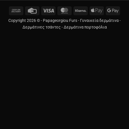
Cash
Credit
Visa
MasterCard
Klarna
Apple
Googl
On
Card
Pay
Pay
Copyright 2026 © -
Papageorgiou Furs
-
Γυναικεία δερμάτινα
-
Delivery
Δερμάτινες τσάντες
-
Δερμάτινα πορτοφόλια