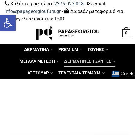
Καλέστε μας τώρα:
2375.023.018
-
email:
info@papageorgioufurs.gr
-
Δωρεάν μεταφορικά για
Ανοίξτε τη γραμμή εργαλείων
παραγγελίες άνω των 150€
0
ΔΕΡΜΑΤΙΝΑ
PREMIUM
ΓΟΥΝΕΣ
ΜΕΓΑΛΑ ΜΕΓΕΘΗ
ΔΕΡΜΑΤΙΝΕΣ ΤΣΑΝΤΕΣ
ΑΞΕΣΟΥΑΡ
ΤΕΛΕΥΤΑΙΑ ΤΕΜΑΧΙΑ
Greek