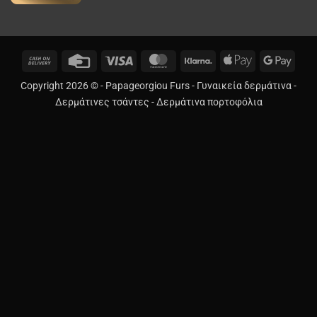
Cash
Credit
Visa
MasterCard
Klarna
Apple
Googl
On
Card
Pay
Pay
Copyright 2026 © -
Papageorgiou Furs
-
Γυναικεία δερμάτινα
-
Delivery
Δερμάτινες τσάντες
-
Δερμάτινα πορτοφόλια