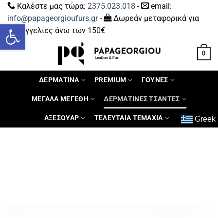
Καλέστε μας τώρα:
2375.023.018
-
email:
info@papageorgioufurs.gr
-
Δωρεάν μεταφορικά για
Ανοίξτε τη γραμμή εργαλείων
παραγγελίες άνω των 150€
0
ΔΕΡΜΑΤΙΝΑ
PREMIUM
ΓΟΥΝΕΣ
ΜΕΓΑΛΑ ΜΕΓΕΘΗ
ΔΕΡΜΑΤΙΝΕΣ ΤΣΑΝΤΕΣ
ΑΞΕΣΟΥΑΡ
ΤΕΛΕΥΤΑΙΑ ΤΕΜΑΧΙΑ
Greek