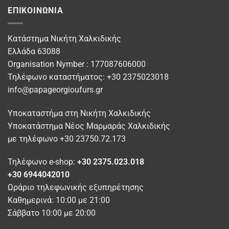
πολλαπλές
ΕΠΙΚΟΙΝΩΝΊΑ
παραλλαγές.
Οι
επιλογές
Κατάστημα Νικήτη Χαλκιδικής
μπορούν
Ελλάδα 63088
να
Organisation Nymber : 177087606000
επιλεγούν
στη
Τηλέφωνο καταστήματος: +30 2375023018
σελίδα
info@papageorgioufurs.gr
του
προϊόντος
Υποκαταστήμα στη Νικήτη Χαλκιδικής
Υποκατάστημα Νέος Μαρμαράς Χαλκιδικής
με τηλέφωνο +30 23750.72.173
Τηλέφωνο e-shop:
+30 2375.023.018
+30 6944042010
Ωράριο τηλεφωνικής εξυπηρέτησης
Καθημερινά: 10:00 με 21:00
Σάββατο 10:00 με 20:00