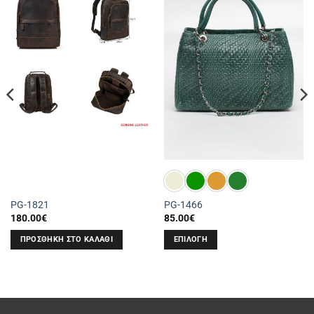
PG-1821
PG-1466
180.00
€
85.00
€
ΠΡΟΣΘΉΚΗ ΣΤΟ ΚΑΛΆΘΙ
ΕΠΙΛΟΓΉ
Αυτό
το
προϊόν
έχει