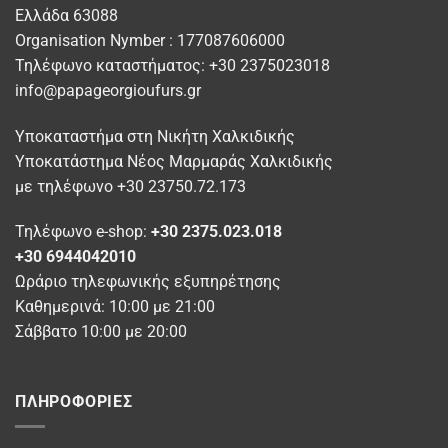
μπορούν
επιλογές
Ελλάδα 63088
να
μπορούν
Organisation Nymber : 177087606000
επιλεγούν
να
στη
Τηλέφωνο καταστήματος: +30 2375023018
επιλεγούν
σελίδα
info@papageorgioufurs.gr
στη
του
σελίδα
προϊόντος
Υποκαταστήμα στη Νικήτη Χαλκιδικής
του
προϊόντος
Υποκατάστημα Νέος Μαρμαράς Χαλκιδικής
με τηλέφωνο +30 23750.72.173
Τηλέφωνο e-shop:
+30 2375.023.018
+30 6944042010
Ωράριο τηλεφωνικής εξυπηρέτησης
Καθημερινά: 10:00 με 21:00
Σάββατο 10:00 με 20:00
ΠΛΗΡΟΦΟΡΊΕΣ