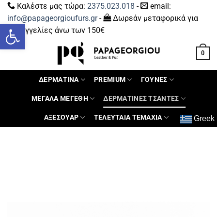
Καλέστε μας τώρα:
2375.023.018
-
email:
info@papageorgioufurs.gr
-
Δωρεάν μεταφορικά για
Ανοίξτε τη γραμμή εργαλείων
παραγγελίες άνω των 150€
0
ΔΕΡΜΑΤΙΝΑ
PREMIUM
ΓΟΥΝΕΣ
ΜΕΓΑΛΑ ΜΕΓΕΘΗ
ΔΕΡΜΑΤΙΝΕΣ ΤΣΑΝΤΕΣ
ΑΞΕΣΟΥΑΡ
ΤΕΛΕΥΤΑΙΑ ΤΕΜΑΧΙΑ
Greek