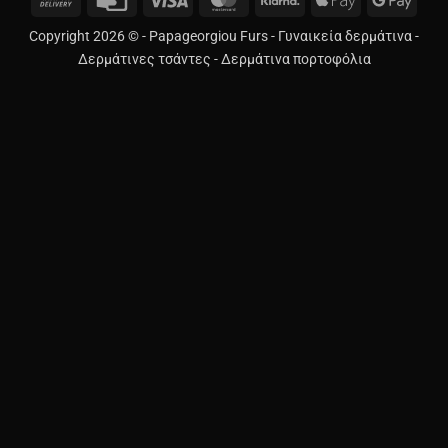
On
Card
Pay
Pay
Copyright 2026 © -
Papageorgiou Furs
-
Γυναικεία δερμάτινα
-
Delivery
Δερμάτινες τσάντες
-
Δερμάτινα πορτοφόλια