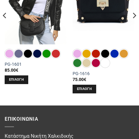
PG-1601
85.00
€
PG-1616
75.00
€
ΕΠΙΛΟΓΉ
Αυτό
ΕΠΙΛΟΓΉ
το
Αυτό
προϊόν
το
έχει
προϊόν
πολλαπλές
έχει
ΕΠΙΚΟΙΝΩΝΊΑ
παραλλαγές.
πολλαπλές
Οι
παραλλαγές.
επιλογές
Οι
Κατάστημα Νικήτη Χαλκιδικής