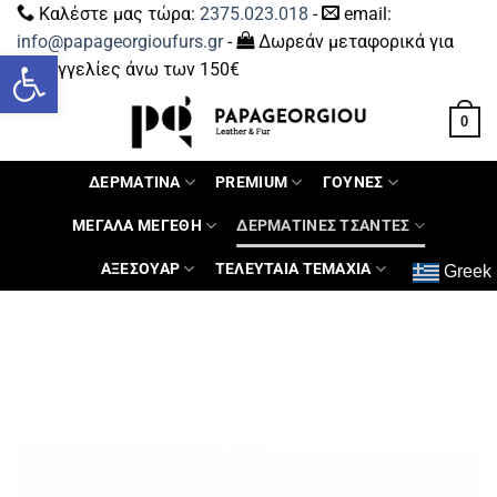
Καλέστε μας τώρα:
2375.023.018
-
email:
info@papageorgioufurs.gr
-
Δωρεάν μεταφορικά για
Ανοίξτε τη γραμμή εργαλείων
παραγγελίες άνω των 150€
0
ΔΕΡΜΑΤΙΝΑ
PREMIUM
ΓΟΥΝΕΣ
ΜΕΓΑΛΑ ΜΕΓΕΘΗ
ΔΕΡΜΑΤΙΝΕΣ ΤΣΑΝΤΕΣ
ΑΞΕΣΟΥΑΡ
ΤΕΛΕΥΤΑΙΑ ΤΕΜΑΧΙΑ
Greek