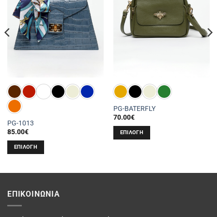
PG-BATERFLY
70.00
€
PG-1013
85.00
€
ΕΠΙΛΟΓΉ
Αυτό
ΕΠΙΛΟΓΉ
το
Αυτό
προϊόν
το
έχει
προϊόν
πολλαπλές
έχει
ΕΠΙΚΟΙΝΩΝΊΑ
παραλλαγές.
πολλαπλές
Οι
παραλλαγές.
επιλογές