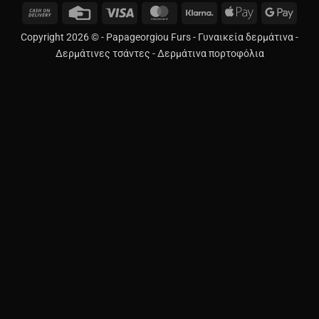
Cash
Credit
Visa
MasterCard
Klarna
Apple
Googl
On
Card
Pay
Pay
Copyright 2026 © -
Papageorgiou Furs
-
Γυναικεία δερμάτινα
-
Delivery
Δερμάτινες τσάντες
-
Δερμάτινα πορτοφόλια