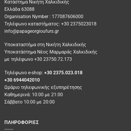
Οι
Κατάστημα Νικήτη Χαλκιδικής
μπορούν
επιλογές
Ελλάδα 63088
να
μπορούν
Organisation Nymber : 177087606000
επιλεγούν
να
στη
Τηλέφωνο καταστήματος: +30 2375023018
επιλεγούν
σελίδα
info@papageorgioufurs.gr
στη
του
σελίδα
προϊόντος
Υποκαταστήμα στη Νικήτη Χαλκιδικής
του
προϊόντος
Υποκατάστημα Νέος Μαρμαράς Χαλκιδικής
με τηλέφωνο +30 23750.72.173
Τηλέφωνο e-shop:
+30 2375.023.018
+30 6944042010
Ωράριο τηλεφωνικής εξυπηρέτησης
Καθημερινά: 10:00 με 21:00
Σάββατο 10:00 με 20:00
ΠΛΗΡΟΦΟΡΊΕΣ