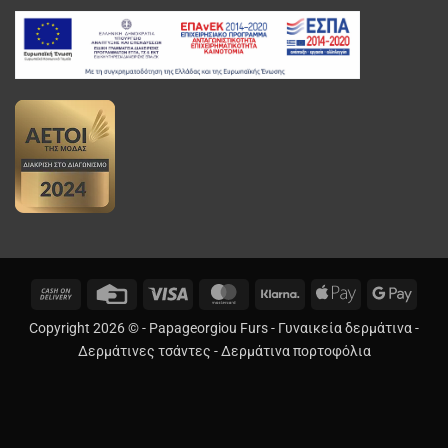
Cash
Credit
Visa
MasterCard
Klarna
Apple
Googl
On
Card
Pay
Pay
Copyright 2026 © -
Papageorgiou Furs
-
Γυναικεία δερμάτινα
-
Delivery
Δερμάτινες τσάντες
-
Δερμάτινα πορτοφόλια