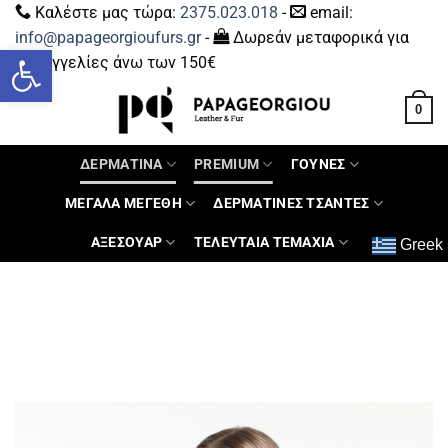
Καλέστε μας τώρα:
2375.023.018
-
email:
info@papageorgioufurs.gr
-
Δωρεάν μεταφορικά για
Ανοίξτε τη γραμμή εργαλείων
παραγγελίες άνω των 150€
0
ΔΕΡΜΑΤΙΝΑ
PREMIUM
ΓΟΥΝΕΣ
ΜΕΓΑΛΑ ΜΕΓΕΘΗ
ΔΕΡΜΑΤΙΝΕΣ ΤΣΑΝΤΕΣ
ΑΞΕΣΟΥΑΡ
ΤΕΛΕΥΤΑΙΑ ΤΕΜΑΧΙΑ
Greek