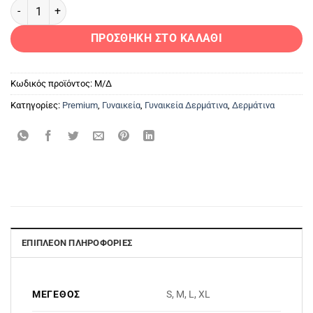
PG-70 Black Γυναικείο δερμάτινο Σακάκι ποσότητα
ΠΡΟΣΘΉΚΗ ΣΤΟ ΚΑΛΆΘΙ
Κωδικός προϊόντος:
Μ/Δ
Κατηγορίες:
Premium
,
Γυναικεία
,
Γυναικεία Δερμάτινα
,
Δερμάτινα
ΕΠΙΠΛΈΟΝ ΠΛΗΡΟΦΟΡΊΕΣ
ΜΈΓΕΘΟΣ
S, M, L, XL