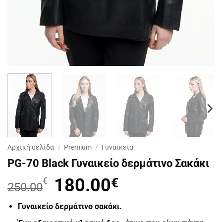
Αρχική σελίδα
/
Premium
/
Γυναικεία
PG-70 Black Γυναικείο δερμάτινο Σακάκι
Original
180.00
€
Η
€
250.00
price
τρέχουσα
was:
τιμή
Γυναικείο δερμάτινο σακάκι.
250.00€.
είναι: