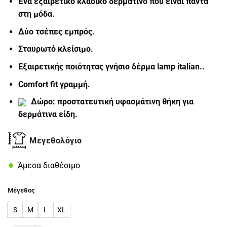
Ένα εξαιρετικό κλασικό δερμάτινο που είναι πάντα
180.00€.
στη
μόδα.
Δύο τσέπες εμπρός.
Σταυρωτό κλείσιμο.
Εξαιρετικής ποιότητας γνήσιο δέρμα lamp italian.
.
Comfort fit γραμμή.
Δώρο: προστατευτική υφασμάτινη θήκη για
δερμάτινα είδη.
Μεγεθολόγιο
Άμεσα διαθέσιμο
Μέγεθος
S
M
L
XL