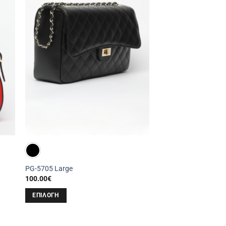
PG-5705 Large
100.00
€
ΕΠΙΛΟΓΉ
Αυτό
το