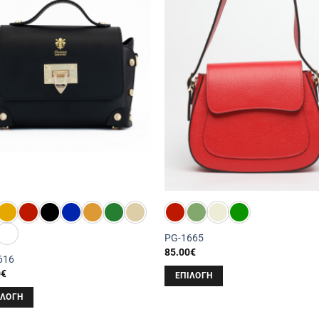
PG-1665
85.00
€
616
0
€
ΕΠΙΛΟΓΉ
Αυτό
ΙΛΟΓΉ
το