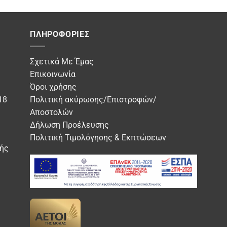
προϊόν
έχει
όν
πολλαπλές
ΠΛΗΡΟΦΟΡΊΕΣ
παραλλαγές.
απλές
Οι
λλαγές.
Σχετικά Με Έμας
επιλογές
Επικοινωνία
μπορούν
ογές
Όροι χρήσης
να
ούν
επιλεγούν
18
Πολιτική ακύρωσης/Επιστροφών/
στη
Αποστολών
εγούν
σελίδα
Δήλωση Προέλευσης
του
δα
Πολιτική Τιμολόγησης & Εκπτώσεων
προϊόντος
ής
όντος