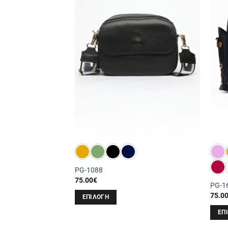
PG-1088
75.00
€
PG-1
75.0
ΕΠΙΛΟΓΉ
Αυτό
ΕΠ
το
Αυτό