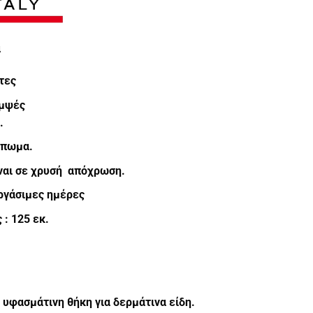
α
τες
ομψές
.
μπωμα.
ίναι σε χρυσή απόχρωση.
ργάσιμες ημέρες
: 125 εκ.
υφασμάτινη θήκη για δερμάτινα είδη.