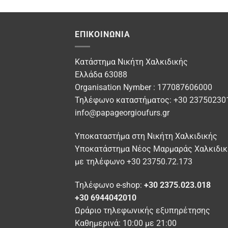
προϊόν
το
έχει
προϊ
πολλαπλές
έχει
ΕΠΙΚΟΙΝΩΝΊΑ
παραλλαγές.
πολλ
Οι
παρα
Κατάστημα Νικήτη Χαλκιδικής
επιλογές
Οι
Ελλάδα 63088
μπορούν
επιλ
Organisation Nymber : 177087606000
να
μπορ
επιλεγούν
Τηλέφωνο καταστήματος: +30 23750230
να
στη
info@papageorgioufurs.gr
επιλ
σελίδα
στη
του
Υποκαταστήμα στη Νικήτη Χαλκιδικής
σελί
προϊόντος
Υποκατάστημα Νέος Μαρμαράς Χαλκιδικ
του
προϊ
με τηλέφωνο +30 23750.72.173
Τηλέφωνο e-shop:
+30 2375.023.018
+30 6944042010
Ωράριο τηλεφωνικής εξυπηρέτησης
Καθημερινά: 10:00 με 21:00